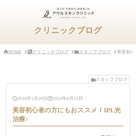
サ
イ
ド
バ
ー・
クリニックブログ
ク
リ
ニ
ッ
ク
HOME
クリニックブログ
スタッフブログ
美容初心
概
要
スタッフブログ
2024年1月20日
2024年4月15日
美容初心者の方にもおススメ！IPL光
治療♪