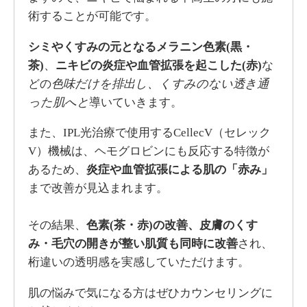
術することが可能です。
シミやくすみの元となるメラニン色素(黒・
茶)
、
ニキビの炎症や血管拡張を起こした(赤)
な
どの
色味だけを排出し、くすみのない透き通
った肌へと
導いていきます。
また、IPL光治療で使用するCellecV（セレック
V）機械は、ヘモグロビンにも反応する特徴が
あるため、
炎症や血管拡張による肌の「赤み」
まで改善が見込まれます。
その結果、
色素(茶・赤)の改善、皮膚のくす
み・毛穴の開きが整い肌質も同時に改善
され、
桁違いの透明感を実感していただけます。
肌の悩みで気になる方はぜひカウンセリングに